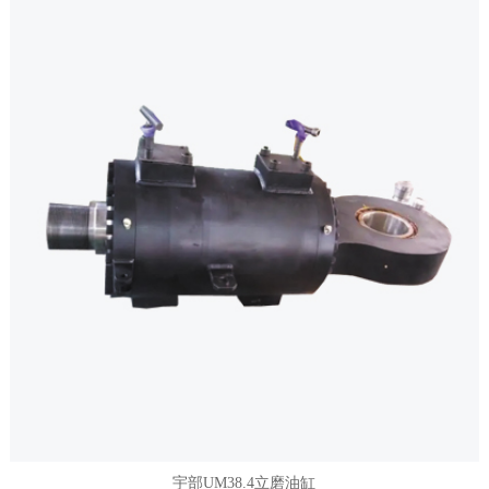
宇部UM38.4立磨油缸