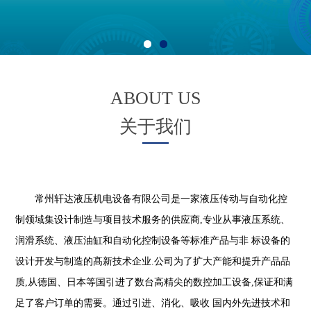
工
程
案
例
下
ABOUT US
载
中
关于我们
心
求
贤
纳
士
常州轩达液压机电设备有限公司是一家液压传动与自动化控
制领域集设计制造与项目技术服务的供应商,专业从事液压系统、
联
润滑系统、液压油缸和自动化控制设备等标准产品与非 标设备的
系
我
设计开发与制造的髙新技术企业.公司为了扩大产能和提升产品品
们
质,从德国、日本等国引进了数台高精尖的数控加工设备,保证和满
足了客户订单的需要。通过引进、消化、吸收 国内外先进技术和