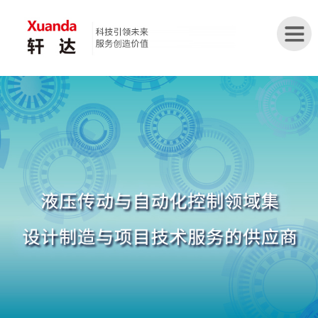
首
页
关
于
我
们
新
闻
中
心
产
品
展
示