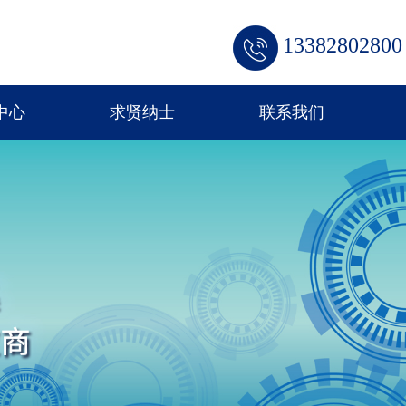
13382802800
中心
求贤纳士
联系我们