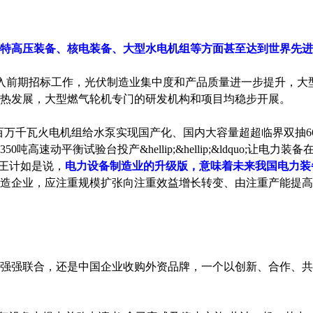
特高压装备、核电装备、大型水电机组等方面甚至达到世界先进
机组进入前期招标工作，光伏制造业集中度和产品质量进一步提升，大
热发展，大型燃气轮机专门的研发机构和项目均稳步开展。
台百万千瓦火电机组给水泵实现国产化、国内大容量超超临界双抽6
动平衡试验台投产&hellip;&hellip;&ldquo;让电力装备在&l
事长王计如是说，
电力设备制造业的升级版，意味着未来我国电力装
造企业，应注重规模扩张向注重效益增长转变、由注重产能提高
强强联合，还是中国企业收购外资品牌，一个以创新、合作、共