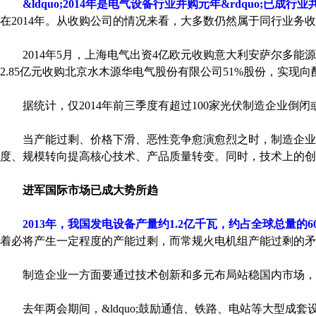
&ldquo;2014年是电气设备行业并购元年&rdquo;已成行
在2014年。从收购公司的情况来看，大多数仍然属于同行业
2014年5月，上海电气出资4亿欧元收购意大利安萨尔多能源公司
2.85亿元收购北京水木源华电气股份有限公司51%股份，实
据统计，仅2014年前三季度有超过100家光伏制造企业倒闭
当产能过剩、价格下滑、恶性竞争愈演愈烈之时，制造企业通
度、规模转向提高核心技术、产品质量转变。同时，技术上的创
进军国际市场已成大势所趋
2013年，我国发电设备产量约1.2亿千瓦，约占全球总量的6
着必将产生一定程度的产能过剩，而常规火电机组产能过剩的矛
制造企业一方面要通过技术创新和多元布局站稳国内市场，另
去年两会期间，&ldquo;鼓励通信、铁路、电站等大型成套设