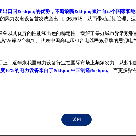
出口国&rdquo;的优势，不断刷新&ldquo;累计向27个国家和地
力发电设备首次成套出口北欧市场，从而带动后期管理、运维等&ld
o;的电力设备以其优异的性能和出色的稳定性，缓解了举办城市异
西杰瑞水电站左岸22台机组。代表中国高电压组合电器民族品牌的思源
缩影。实际上，近年来我国电力设备行业在国际市场上频频发力，从
40%的电力设备来自于&ldquo;中国制造&rdquo;，
而更多贴有&