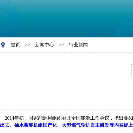
首页
>>
新闻中心
>>
行业新闻
2014年初，国家能源局组织召开全国能源工作会议，指出要&ldqu
出去、抽水蓄能机组国产化、大型燃气轮机自主研发等均被提上