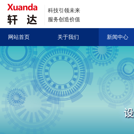
科技引领未来
服务创造价值
网站首页
关于我们
新闻中心